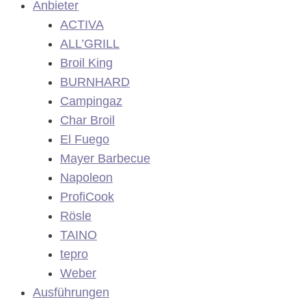
Anbieter
ACTIVA
ALL’GRILL
Broil King
BURNHARD
Campingaz
Char Broil
El Fuego
Mayer Barbecue
Napoleon
ProfiCook
Rösle
TAINO
tepro
Weber
Ausführungen