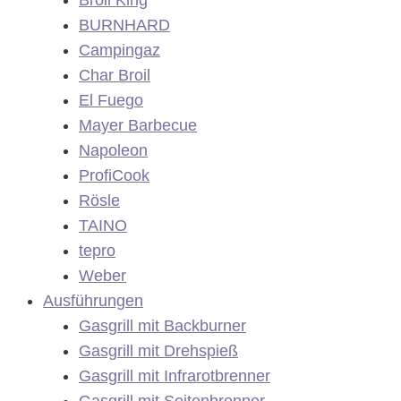
BURNHARD
Campingaz
Char Broil
El Fuego
Mayer Barbecue
Napoleon
ProfiCook
Rösle
TAINO
tepro
Weber
Ausführungen
Gasgrill mit Backburner
Gasgrill mit Drehspieß
Gasgrill mit Infrarotbrenner
Gasgrill mit Seitenbrenner