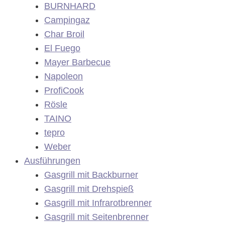
BURNHARD
Campingaz
Char Broil
El Fuego
Mayer Barbecue
Napoleon
ProfiCook
Rösle
TAINO
tepro
Weber
Ausführungen
Gasgrill mit Backburner
Gasgrill mit Drehspieß
Gasgrill mit Infrarotbrenner
Gasgrill mit Seitenbrenner