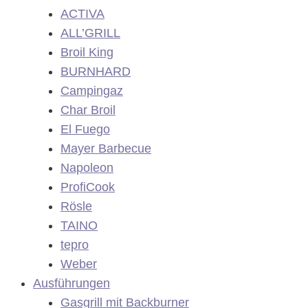
ACTIVA
ALL’GRILL
Broil King
BURNHARD
Campingaz
Char Broil
El Fuego
Mayer Barbecue
Napoleon
ProfiCook
Rösle
TAINO
tepro
Weber
Ausführungen
Gasgrill mit Backburner